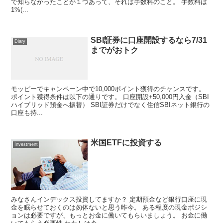
で知らなかったことが１つあって、それは手数料のこと。 手数料は
1%(...
SBI証券に口座開設するなら7/31
Diary
までがおトク
モッピーでキャンペーン中で10,000ポイント獲得のチャンスです。
ポイント獲得条件は以下の通りです。 口座開設+50,000円入金（SBI
ハイブリッド預金へ振替） SBI証券だけでなく住信SBIネット銀行の
口座も持...
米国ETFに投資する
Investment
みなさんインデックス投資してますか？ 定期預金など銀行口座に現
金を眠らせておくのは勿体ないと思う昨今。 ある程度の現金ポジシ
ョンは必要ですが、もっとお金に働いてもらいましょう。 お金に働