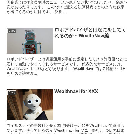
国企業では従業員削減のニュースが絶えない状況であったり、金融不
安があったりします。 こんな中に迎える決算発表でどのような数字
が出てくるのか注目です。 決算...
ロボアドバイザとはなにをしてく
Diary
れるのか ~ WealthNavi編
ロボアドバイザーとは資産運用を事前に設定したリスク許容度などに
応じて自動でやってくれるサービスです。 代表的なサービスには、
WealthNaviやTHEOなどがあります。 WealthNavi では７銘柄のETF
をリスク許容度...
Wealthnavi for XXX
Diary
ウェルスナビの手数料と長期割 自分は一定額をWealthnaviで運用し
ています。使っているのが Wealthnavi for ソニー銀行。 つい先日ま