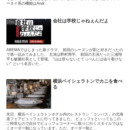
ータイ系の機能はAndr...
会社は学校じゃねぇんだよ
Diary
ABEMAではじまった新ドラマ。 前回のシーズンが割と好きだったの
で第一話みてみました。 主演は野村周平。 前回の主演だった三浦翔
平も敏腕社長として登場。 "山は登らないとてっぺんには辿り着けな
い" という名言いた...
横浜ベイシェラトンでカニを食べ
Diary
る
先日、横浜ベイシェラトンホテル内のレストラン「コンパス」の北海
道フェアビュッフェに行ってきました。 ビュッフェといってもこの
ご時世なので自分でビュッフェコーナーに取りに行くスタイルではな
くオーダー制になっています。ただ、オーダー制と...