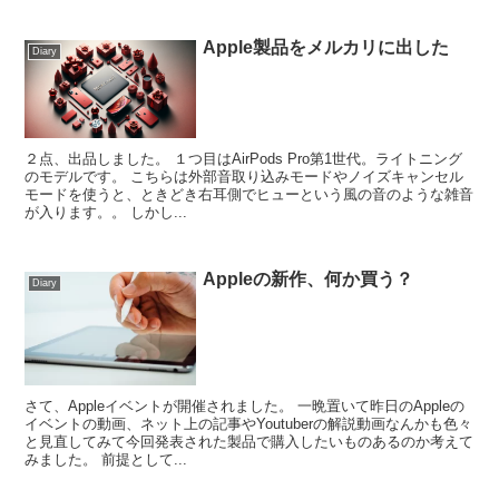
Apple製品をメルカリに出した
Diary
２点、出品しました。 １つ目はAirPods Pro第1世代。ライトニング
のモデルです。 こちらは外部音取り込みモードやノイズキャンセル
モードを使うと、ときどき右耳側でヒューという風の音のような雑音
が入ります。。 しかし...
Appleの新作、何か買う？
Diary
さて、Appleイベントが開催されました。 一晩置いて昨日のAppleの
イベントの動画、ネット上の記事やYoutuberの解説動画なんかも色々
と見直してみて今回発表された製品で購入したいものあるのか考えて
みました。 前提として...